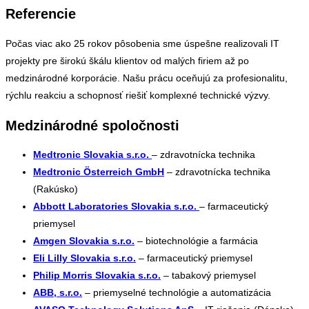
Referencie
Počas viac ako 25 rokov pôsobenia sme úspešne realizovali IT
projekty pre širokú škálu klientov od malých firiem až po
medzinárodné korporácie. Našu prácu oceňujú za profesionalitu,
rýchlu reakciu a schopnosť riešiť komplexné technické výzvy.
Medzinárodné spoločnosti
Medtronic Slovakia s.r.o.
– zdravotnícka technika
Medtronic Österreich GmbH
– zdravotnícka technika
(Rakúsko)
Abbott Laboratories Slovakia s.r.o.
– farmaceutický
priemysel
Amgen Slovakia s.r.o.
– biotechnológie a farmácia
Eli Lilly Slovakia s.r.o.
– farmaceutický priemysel
Philip Morris Slovakia s.r.o.
– tabakový priemysel
ABB, s.r.o.
– priemyselné technológie a automatizácia