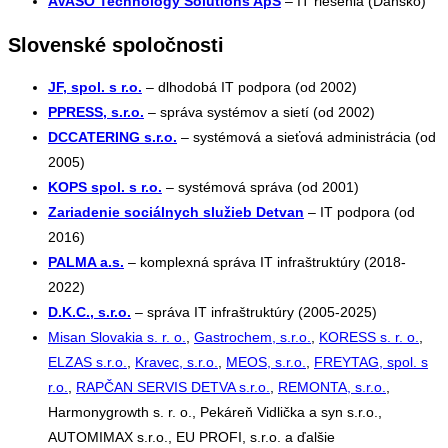
AVASO Technology Solutions ApS
– IT riešenia (Dánsko)
Slovenské spoločnosti
JF, spol. s r.o.
– dlhodobá IT podpora (od 2002)
PPRESS, s.r.o.
– správa systémov a sietí (od 2002)
DCCATERING s.r.o.
– systémová a sieťová administrácia (od
2005)
KOPS spol. s r.o.
– systémová správa (od 2001)
Zariadenie sociálnych služieb Detvan
– IT podpora (od
2016)
PALMA a.s.
– komplexná správa IT infraštruktúry (2018-
2022)
D.K.C., s.r.o.
– správa IT infraštruktúry (2005-2025)
Misan Slovakia s. r. o.
,
Gastrochem, s.r.o.
,
KORESS s. r. o.
,
ELZAS s.r.o.
,
Kravec, s.r.o.
,
MEOS, s.r.o.
,
FREYTAG, spol. s
r.o.
,
RAPČAN SERVIS DETVA s.r.o.
,
REMONTA, s.r.o.
,
Harmonygrowth s. r. o., Pekáreň Vidlička a syn s.r.o.,
AUTOMIMAX s.r.o., EU PROFI, s.r.o. a ďalšie