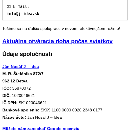
info@j-idea.sk
Tešíme sa na ďalšiu spoluprácu v novom, efektívnejšom režime!
Aktuálna otváracia doba počas sviatkov
Údaje spoločnosti
Ján Nosáľ J – Idea
M. R. Štefánika 872/7
962 12 Detva
IČO:
36870072
DIČ:
1020046621
IČ DPH:
SK1020046621
Bankové spojenie:
SK69 1100 0000 0026 2348 0177
Názov účtu:
Ján Nosáľ J – Idea
Môžete nám zanechať Google recenziu